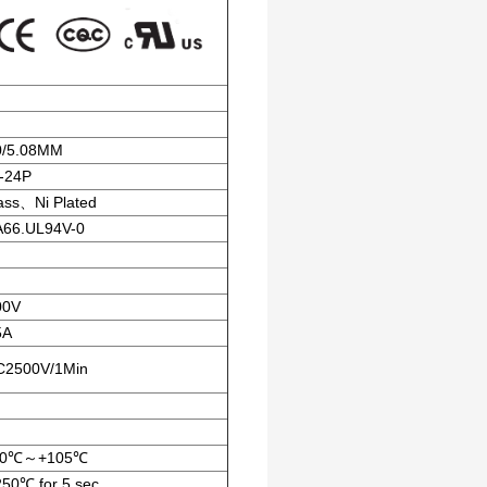
0/5.08MM
-24P
ass、Ni Plated
66.UL94V-0
00V
5A
2500V/1Min
40℃～+105℃
50℃ for 5 sec.