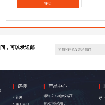
疑问，可以发送邮
链接
产品中心
电
端
度
螺钉式PCB接线端子
> 首页
弹簧式接线端子
> 关于我们