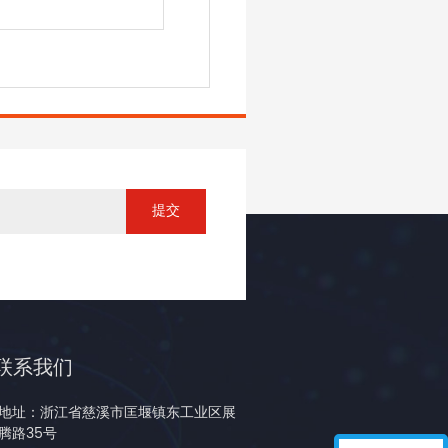
联系我们
地址：浙江省慈溪市匡堰镇东工业区展
腾路35号