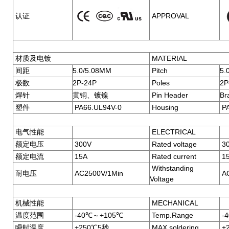
认证
APPROVAL
材质及电镀
MATERIAL
间距
5.0/5.08MM
Pitch
5.
极数
2P-24P
Poles
2P
焊针
黄铜、镀镍
Pin Header
Br
塑件
PA66.UL94V-0
Housing
PA
电气性能
ELECTRICAL
额定电压
300V
Rated voltage
3
额定电流
15A
Rated current
1
Withstanding
耐电压
AC2500V/1Min
AC
Voltage
机械性能
MECHANICAL
温度范围
-40℃～+105℃
Temp.Range
-
瞬时温度
+250℃5秒
MAX soldering
+2