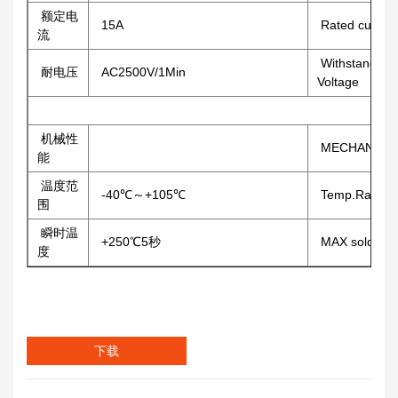
额定电
15A
Rated current
流
Withstanding
耐电压
AC2500V/1Min
Voltage
机械性
MECHANICA
能
温度范
-40℃～+105℃
Temp.Range
围
瞬时温
+250℃5秒
MAX solderin
度
下载